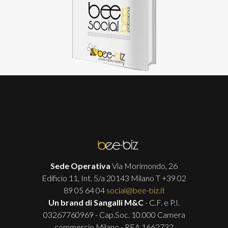
Sede Operativa
Via Morimondo, 26
Edificio 11, Int. 5/a 20143 Milano T +39 02
89 05 64 04
social@bee-biz.it
Un brand di Sangalli M&C
- C.F. e P.I.
03267760969 - Cap.Soc. 10.000 Camera
commercio Milano - REA 1662732